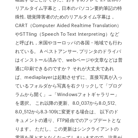
リアルタイム字幕と，日本のパソコン要約筆記の特
殊性. 聴覚障害者のためのリアルタイム字幕は，
CART（Computer Aided Realtime Translation）
やSTTIing（Speech To Text Interpreting）など
と呼ばれ，米国やヨーロッパの各国・地域でも行わ
れている。 A ベストアンサー. プリンタのドライバ
はインストール済みで、webページや文章などは普
通に印刷できるのですか？ それが大丈夫であれ
ば、mediaplayerは起動させずに、直接写真が入っ
ているフォルダから写真を右クリックして「プログ
ラムから開く」→「Windowsフォトギャラリー」
を選択。 これ以降の更新、8.0_037から8.0_512、
8.0_512から8.3-109に変更する場合は、 以下のド
キュメントの通り、FTP経由でのアップデートとな
ります。 ただし、この更新はシンクライアントの
電源を落とすとなくなってしまいますので、注意が