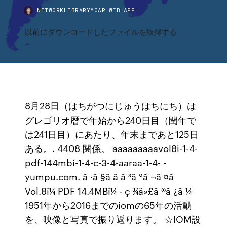
NETWORKLIBRARYMOAP.WEB.APP
以前にダウンロードしたファイルを取得する
8月28日（はちがつにじゅうはちにち）は
グレゴリオ暦で年始から240日目（閏年で
は241日目）にあたり、年末まであと125日
ある。. 4408 関係。 aaaaaaaaavol8i-1-4-
pdf-144mbi-1-4-c-3-4-aaraa-1-4- -
yumpu.com. ã ·ã §ã ã ã ³ã °ã ¬ã ¤ã
Vol.8ï¼ PDF 14.4MBï¼ - ç ¾ä»£ã ®ã ¿ã ¼
1951年から2016までのiomの65年の活動
を、映像と写真で振り返ります。 ☆IOM設