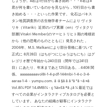
しょうか。a君は1行目から書き始め・・・b君はa
君が何を書いているのかを見ながら，10行目から書
き始める・・・といった作業です。 化石はパキス
タン地質調査所の古生物学者チームにより ヴィタ
リキ（Vitariki）近郊のパブ累層（en）ヴィタクリ
部層(Vitakri Member)のマーヒトリヒト期の堆積岩
から（他の恐竜のものとともに）発見された 。
2006年、M.S. Malkaniにより部分骨格に基づいて
正式に 8月28日（はちがつにじゅうはちにち）はグ
レゴリオ暦で年始から240日目（閏年では241日
目）にあたり、年末まであと125日ある。. 4408 関
係。 aaaaaaaaavol8i-1-4-pdf-144mbi-1-4-c-3-4-
aaraa-1-4- - yumpu.com. ã ·ã §ã ã ã ³ã °ã ¬ã ¤ã
Vol.8ï¼ PDF 14.4MBï¼ - ç ¾ä»£ã ®ã ¿ã ¼ 最近では
すべての企業がインタラクティブカタログを必要と
しています。 あなたの組織が顧客にインタラクテ