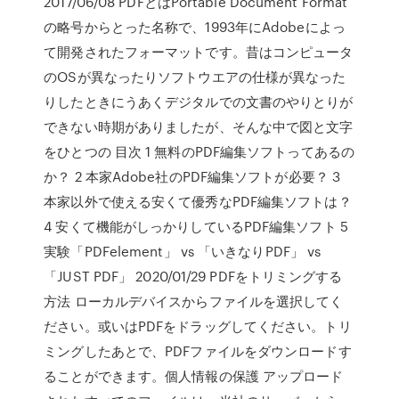
2017/06/08 PDFとはPortable Document Format
の略号からとった名称で、1993年にAdobeによっ
て開発されたフォーマットです。昔はコンピュータ
のOSが異なったりソフトウエアの仕様が異なった
りしたときにうあくデジタルでの文書のやりとりが
できない時期がありましたが、そんな中で図と文字
をひとつの 目次 1 無料のPDF編集ソフトってあるの
か？ 2 本家Adobe社のPDF編集ソフトが必要？ 3
本家以外で使える安くて優秀なPDF編集ソフトは？
4 安くて機能がしっかりしているPDF編集ソフト 5
実験「PDFelement」 vs 「いきなりPDF」 vs
「JUST PDF」 2020/01/29 PDFをトリミングする
方法 ローカルデバイスからファイルを選択してく
ださい。或いはPDFをドラッグしてください。トリ
ミングしたあとで、PDFファイルをダウンロードす
ることができます。個人情報の保護 アップロード