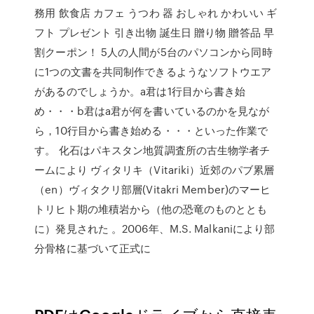
務用 飲食店 カフェ うつわ 器 おしゃれ かわいい ギ
フト プレゼント 引き出物 誕生日 贈り物 贈答品 早
割クーポン！ 5人の人間が5台のパソコンから同時
に1つの文書を共同制作できるようなソフトウエア
があるのでしょうか。a君は1行目から書き始
め・・・b君はa君が何を書いているのかを見なが
ら，10行目から書き始める・・・といった作業で
す。 化石はパキスタン地質調査所の古生物学者チ
ームにより ヴィタリキ（Vitariki）近郊のパブ累層
（en）ヴィタクリ部層(Vitakri Member)のマーヒ
トリヒト期の堆積岩から（他の恐竜のものととも
に）発見された 。2006年、M.S. Malkaniにより部
分骨格に基づいて正式に