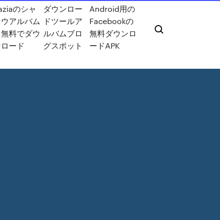
aziaのシャ
ダウンロー
Android用の
ドウアルバム
ドツールア
Facebookの
を無料でダウ
ルバムブロ
無料ダウンロ
ンロード
グスポット
ードAPK