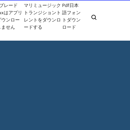
eブレード
マリミュージック
Pdf日本
axはアプリ
トランジショント
語フォン
ダウンロー
レントをダウンロ
トダウン
しません
ードする
ロード