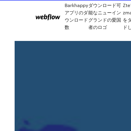
Barkhappy
ダウンロード可
Zt
アプリのダ
能なニューイン
zm
ウンロード
グランドの愛国
を
数
者のロゴ
ド