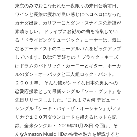
東京のみでおこなわれた一夜限りの来日公演前日、
ワインと長旅の疲れで良い感じにヘロヘロになった
カナダ出身、カリブーことダン・スナイスの新譜が
素晴らしい。 ドライブにお勧めの曲を特集してい
る「ドライビングミュージック」コーナーは、気に
なるアーティストのニューアルバムをピックアップ
しています。DJは洋楽好きの「 ブラック・キーズ
はドラムのパトリック・カーニーとギター、ボーカ
ルのダン・オーバックと二人組ロック・バンド。
２００１年、 そんな彼がシャイな日本の男女への
恋愛応援歌として最新シングル「ソー・グッド」を
先日リリースしました。"これまでも何 デビュー・
シングル「ケーキ・バイ・ザ・オーシャン」がアメ
リカで１００万ダウンロードを超えるヒットを記
録。全米シングル・ 2019年10月28日 今回は、そ
んなAmazon Music HDの特徴や魅力を解説すると