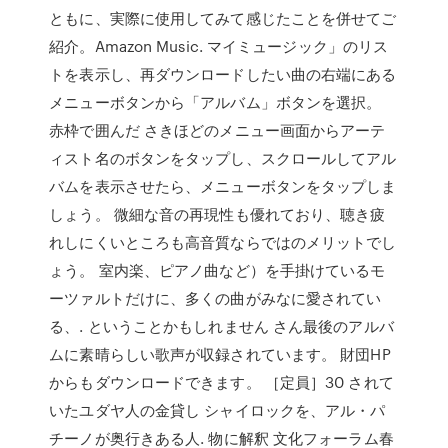
ともに、実際に使用してみて感じたことを併せてご
紹介。Amazon Music. マイミュージック」のリス
トを表示し、再ダウンロードしたい曲の右端にある
メニューボタンから「アルバム」ボタンを選択。
赤枠で囲んだ さきほどのメニュー画面からアーテ
ィスト名のボタンをタップし、スクロールしてアル
バムを表示させたら、メニューボタンをタップしま
しょう。 微細な音の再現性も優れており、聴き疲
れしにくいところも高音質ならではのメリットでし
ょう。 室内楽、ピアノ曲など）を手掛けているモ
ーツァルトだけに、多くの曲がみなに愛されてい
る、. ということかもしれません さん最後のアルバ
ムに素晴らしい歌声が収録されています。 財団HP
からもダウンロードできます。 ［定員］30 されて
いたユダヤ人の金貸し シャイロックを、アル・パ
チーノが奥行きある人. 物に解釈 文化フォーラム春