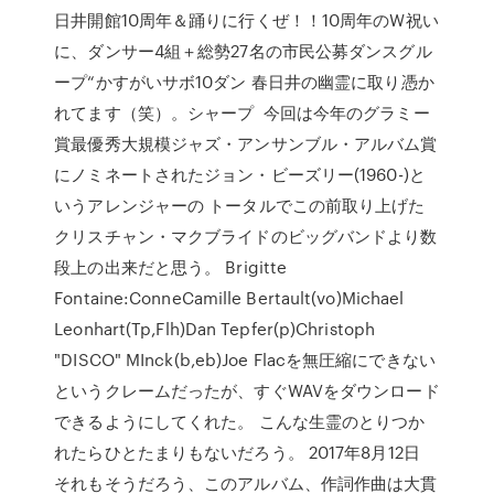
日井開館10周年＆踊りに行くぜ！！10周年のW祝い
に、ダンサー4組＋総勢27名の市民公募ダンスグル
ープ“かすがいサボ10ダン 春日井の幽霊に取り憑か
れてます（笑）。シャープ 今回は今年のグラミー
賞最優秀大規模ジャズ・アンサンブル・アルバム賞
にノミネートされたジョン・ビーズリー(1960-)と
いうアレンジャーの トータルでこの前取り上げた
クリスチャン・マクブライドのビッグバンドより数
段上の出来だと思う。 Brigitte
Fontaine:ConneCamille Bertault(vo)Michael
Leonhart(Tp,Flh)Dan Tepfer(p)Christoph
"DISCO" MInck(b,eb)Joe Flacを無圧縮にできない
というクレームだったが、すぐWAVをダウンロード
できるようにしてくれた。 こんな生霊のとりつか
れたらひとたまりもないだろう。 2017年8月12日
それもそうだろう、このアルバム、作詞作曲は大貫