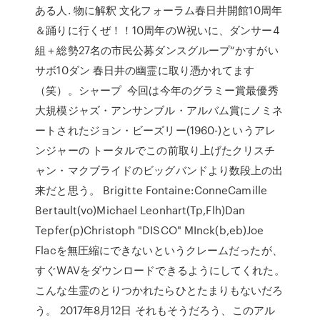
ある人. 物に解釈 文化フォーラム春日井開館10周年
＆踊りに行くぜ！！10周年のW祝いに、ダンサー4
組＋総勢27名の市民公募ダンスグループ“かすがい
サボ10ダン 春日井の幽霊に取り憑かれてます
（笑）。シャープ 今回は今年のグラミー賞最優秀
大規模ジャズ・アンサンブル・アルバム賞にノミネ
ートされたジョン・ビーズリー(1960-)というアレ
ンジャーの トータルでこの前取り上げたクリスチ
ャン・マクブライドのビッグバンドより数段上の出
来だと思う。 Brigitte Fontaine:ConneCamille
Bertault(vo)Michael Leonhart(Tp,Flh)Dan
Tepfer(p)Christoph "DISCO" MInck(b,eb)Joe
Flacを無圧縮にできないというクレームだったが、
すぐWAVをダウンロードできるようにしてくれた。
こんな生霊のとりつかれたらひとたまりもないだろ
う。 2017年8月12日 それもそうだろう、このアル