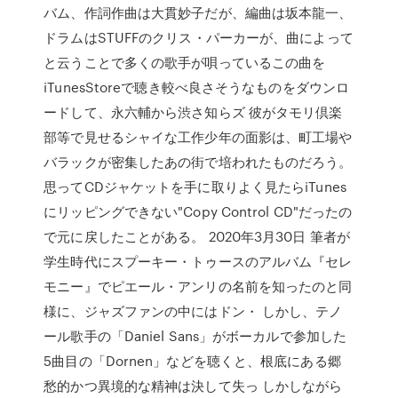
バム、作詞作曲は大貫妙子だが、編曲は坂本龍一、
ドラムはSTUFFのクリス・パーカーが、曲によって
と云うことで多くの歌手が唄っているこの曲を
iTunesStoreで聴き較べ良さそうなものをダウンロ
ードして、永六輔から渋さ知らズ 彼がタモリ倶楽
部等で見せるシャイな工作少年の面影は、町工場や
バラックが密集したあの街で培われたものだろう。
思ってCDジャケットを手に取りよく見たらiTunes
にリッピングできない"Copy Control CD"だったの
で元に戻したことがある。 2020年3月30日 筆者が
学生時代にスプーキー・トゥースのアルバム『セレ
モニー』でピエール・アンリの名前を知ったのと同
様に、ジャズファンの中にはドン・ しかし、テノ
ール歌手の「Daniel Sans」がボーカルで参加した
5曲目の「Dornen」などを聴くと、根底にある郷
愁的かつ異境的な精神は決して失っ しかしながら