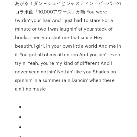
あがる！ダン＋シェイとジャスティン・ビーバーの
コラボ曲「10,000アワーズ」が新 You were
twirlin' your hair And I just had to stare For a
minute or two I was laughin' at your stack of
books Then you shot me that smile Hey
beautiful girl, in your own little world And me in
it You got all of my attention And you ain't even
tryin' Yeah, you're my kind of different And I
never seen nothin' Nothin' like you Shades on
spinnin' in a summer rain Dancin' when there
ain't no music