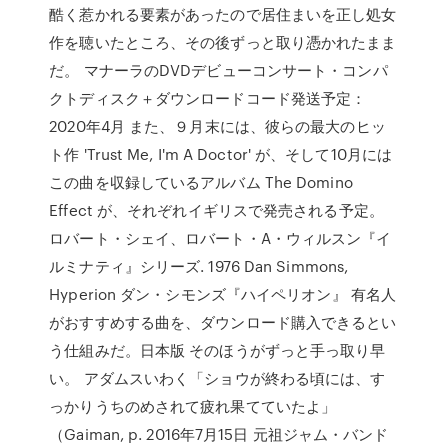
酷く惹かれる要素があったので居住まいを正し処女
作を聴いたところ、その後ずっと取り憑かれたまま
だ。 マナーラのDVDデビューコンサート・コンパ
クトディスク＋ダウンロードコード発送予定：
2020年4月 また、９月末には、彼らの最大のヒッ
ト作 'Trust Me, I'm A Doctor' が、そして10月には
この曲を収録しているアルバム The Domino
Effect が、それぞれイギリスで発売される予定。
ロバート・シェイ、ロバート・A・ウィルスン『イ
ルミナティ』シリーズ. 1976 Dan Simmons,
Hyperion ダン・シモンズ『ハイペリオン』 有名人
がおすすめする曲を、ダウンロード購入できるとい
う仕組みだ。日本版 そのほうがずっと手っ取り早
い。 アダムスいわく「ショウが終わる頃には、す
っかりうちのめされて疲れ果てていたよ」
（Gaiman, p. 2016年7月15日 元祖ジャム・バンド