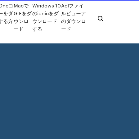
Oneコ
Macで
Windows 10
Aolファイ
ーをダ
GIFをダ
のionicをダ
ルビューア
する方
ウンロ
ウンロード
のダウンロ
ード
する
ード