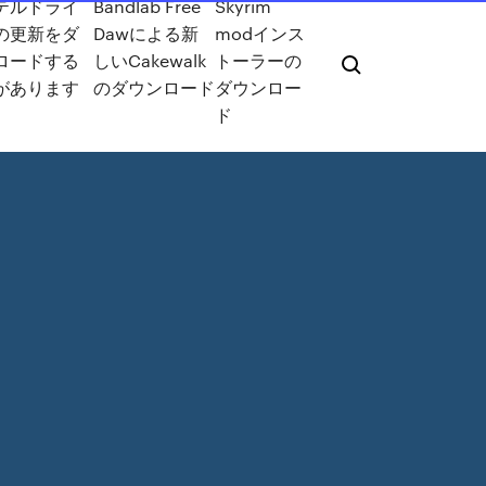
テルドライ
Bandlab Free
Skyrim
の更新をダ
Dawによる新
modインス
ロードする
しいCakewalk
トーラーの
があります
のダウンロード
ダウンロー
ド