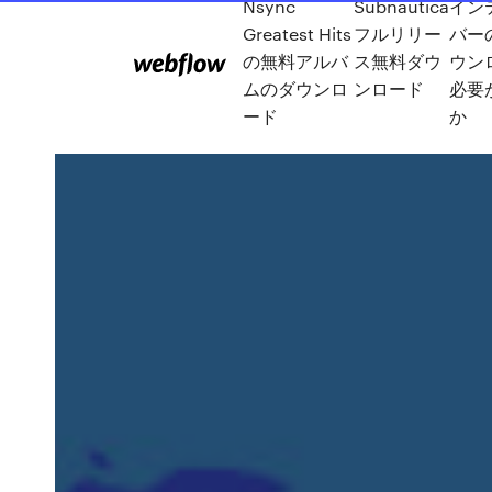
Nsync
Subnautica
イン
Greatest Hits
フルリリー
バー
の無料アルバ
ス無料ダウ
ウン
ムのダウンロ
ンロード
必要
ード
か