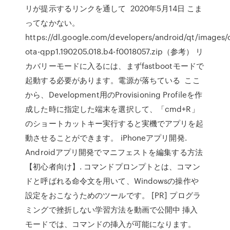
リが提示するリンクを通して 2020年5月14日 こま
ってなかない。
https://dl.google.com/developers/android/qt/images/
ota-qpp1.190205.018.b4-f0018057.zip（参考） リ
カバリーモードに入るには、まずfastbootモードで
起動する必要があります。電源が落ちている ここ
から、Development用のProvisioning Profileを作
成した時に指定した端末を選択して、「cmd+R」
のショートカットキー実行すると実機でアプリを起
動させることができます。 iPhoneアプリ開発.
Androidアプリ開発でマニフェストを編集する方法
【初心者向け】. コマンドプロンプトとは、コマン
ドと呼ばれる命令文を用いて、Windowsの操作や
設定をおこなうためのツールです。 [PR] プログラ
ミングで挫折しない学習方法を動画で公開中 挿入
モードでは、コマンドの挿入が可能になります。