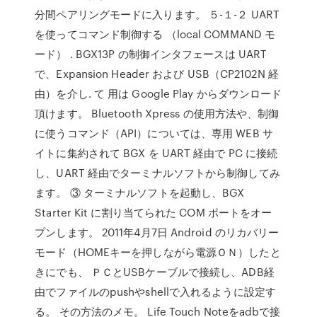
分間ペアリングモードに入ります。 ５-１-２ UART
を使ってコマンド制御する （local COMMAND モ
ード） . BGX13P の制御インタフェースは UART
で、Expansion Header および USB（CP2102N 経
由）を介し. て 用は Google Play からダウンロード
頂けます。 Bluetooth Xpress の使用方法や、制御
に使うコマンド（API）については、専用 WEB サ
イトに集約されて BGX を UART 経由で PC に接続
し、UART 経由でターミナルソフトから制御してみ
ます。 ③ ターミナルソフトを起動し、BGX
Starter Kit に割り当てられた COM ポートをオー
プンします。 2011年4月7日 Android のリカバリー
モード（HOMEキーを押しながら電源ＯＮ）したと
きにでも、 ＰＣとUSBケーブルで接続し、ADB経
由でファイルのpushやshellで入れるように設定す
る。 その方法のメモ。 Life Touch Noteをadbで接