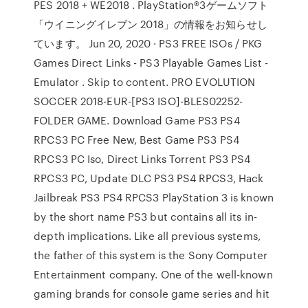
PES 2018 + WE2018 . PlayStation®3ゲームソフト
「ウイニングイレブン 2018」の情報をお知らせし
ています。 Jun 20, 2020 · PS3 FREE ISOs / PKG
Games Direct Links - PS3 Playable Games List -
Emulator . Skip to content. PRO EVOLUTION
SOCCER 2018-EUR-[PS3 ISO]-BLES02252-
FOLDER GAME. Download Game PS3 PS4
RPCS3 PC Free New, Best Game PS3 PS4
RPCS3 PC Iso, Direct Links Torrent PS3 PS4
RPCS3 PC, Update DLC PS3 PS4 RPCS3, Hack
Jailbreak PS3 PS4 RPCS3 PlayStation 3 is known
by the short name PS3 but contains all its in-
depth implications. Like all previous systems,
the father of this system is the Sony Computer
Entertainment company. One of the well-known
gaming brands for console game series and hit