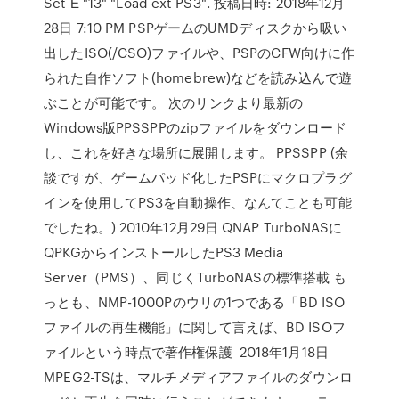
Set Ё "13" "Load ext PS3". 投稿日時: 2018年12月
28日 7:10 PM PSPゲームのUMDディスクから吸い
出したISO(/CSO)ファイルや、PSPのCFW向けに作
られた自作ソフト(homebrew)などを読み込んで遊
ぶことが可能です。 次のリンクより最新の
Windows版PPSSPPのzipファイルをダウンロード
し、これを好きな場所に展開します。 PPSSPP (余
談ですが、ゲームパッド化したPSPにマクロプラグ
インを使用してPS3を自動操作、なんてことも可能
でしたね。) 2010年12月29日 QNAP TurboNASに
QPKGからインストールしたPS3 Media
Server（PMS）、同じくTurboNASの標準搭載 も
っとも、NMP-1000Pのウリの1つである「BD ISO
ファイルの再生機能」に関して言えば、BD ISOフ
ァイルという時点で著作権保護 2018年1月18日
MPEG2-TSは、マルチメディアファイルのダウンロ