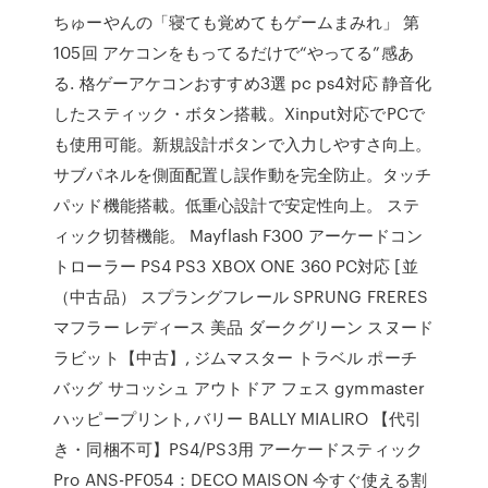
ちゅーやんの「寝ても覚めてもゲームまみれ」 第
105回 アケコンをもってるだけで“やってる”感あ
る. 格ゲーアケコンおすすめ3選 pc ps4対応 静音化
したスティック・ボタン搭載。Xinput対応でPCで
も使用可能。新規設計ボタンで入力しやすさ向上。
サブパネルを側面配置し誤作動を完全防止。タッチ
パッド機能搭載。低重心設計で安定性向上。 ステ
ィック切替機能。 Mayflash F300 アーケードコン
トローラー PS4 PS3 XBOX ONE 360 PC対応 [並
（中古品） スプラングフレール SPRUNG FRERES
マフラー レディース 美品 ダークグリーン スヌード
ラビット【中古】, ジムマスター トラベル ポーチ
バッグ サコッシュ アウトドア フェス gymmaster
ハッピープリント, バリー BALLY MIALIRO 【代引
き・同梱不可】PS4/PS3用 アーケードスティック
Pro ANS-PF054：DECO MAISON 今すぐ使える割