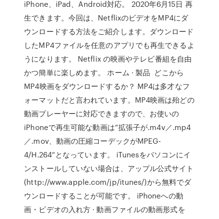
iPhone、iPad、Android対応。 2020年6月15日 再
生できます。今回は、NetflixのビデオをMP4にダ
ウンロードする方法をご紹介します。ダウンロード
したMP4ファイルを任意のアプリでも再生できるよ
うになります。 Netflix の映画やテレビ番組を自由
かつ簡単に楽しめます。 ホーム · 製品 どこから
MP4映画をダウンロードするか？ MP4は多才なフ
ォーマットだと言われています。MP4映画は殆どの
動画プレーヤーに対応できますので、お使いの
iPhoneで再生可能な動画は”拡張子が.m4v／.mp4
／.mov、動画の圧縮コーデックがMPEG-
4/H.264”となっています。 iTunesをパソコンにイ
ンストールしていない場合は、アップル公式サイト
(http://www.apple.com/jp/itunes/)から無料でダ
ウンロードすることが可能です。 iPhoneへの動
画・ビデオの入れ方 · 動画ファイルの動画形式を