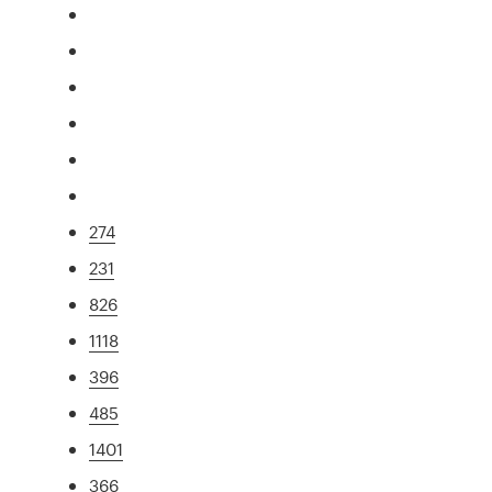
274
231
826
1118
396
485
1401
366