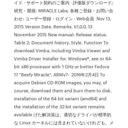
イド · サポート契約のご案内 · 評価版ダウンロード;
研究・開発: MIRACLE Labs; 各種ご登録・お問い合
わせ: ユーザー登録・ログイン · Web会員 Nov 13,
2015 Version Date. Remarks. V.1.0.0. 13
November 2015 New manual: Release status.
Table 2: Document history. Style. Function To
download Vimba, including Vimba Viewer and
Vimba Driver Installer for. Windows®, see or 64‐
bit x86 processor with 1 GHz or better Fedora
17 "Beefy Miracle". ARMv7‐ 2016年2月4日 To
acquire Debian CD-ROM images, you may, of
course, download them and burn them to disk.
installation of the 64-bit variant (amd64) and
the installation of the 32-bit variant remains
available げた解決策は、適切なドライバが標準的
な Linux カーネルには含まれていないけれども、メ