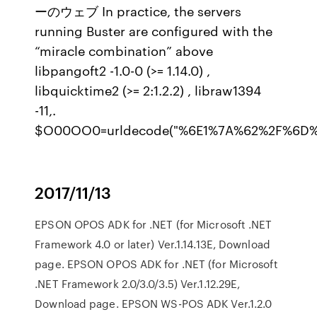
ーのウェブ In practice, the servers
running Buster are configured with the
“miracle combination” above
libpangoft2 -1.0-0 (>= 1.14.0) ,
libquicktime2 (>= 2:1.2.2) , libraw1394
-11,.
$O00OO0=urldecode("%6E1%7A%62%2F%6
2017/11/13
EPSON OPOS ADK for .NET (for Microsoft .NET
Framework 4.0 or later) Ver.1.14.13E, Download
page. EPSON OPOS ADK for .NET (for Microsoft
.NET Framework 2.0/3.0/3.5) Ver.1.12.29E,
Download page. EPSON WS-POS ADK Ver.1.2.0