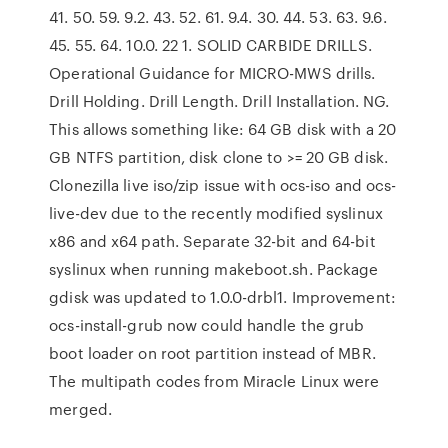
41. 50. 59. 9.2. 43. 52. 61. 9.4. 30. 44. 53. 63. 9.6.
45. 55. 64. 10.0. 22 1. SOLID CARBIDE DRILLS.
Operational Guidance for MICRO-MWS drills.
Drill Holding. Drill Length. Drill Installation. NG.
This allows something like: 64 GB disk with a 20
GB NTFS partition, disk clone to >= 20 GB disk.
Clonezilla live iso/zip issue with ocs-iso and ocs-
live-dev due to the recently modified syslinux
x86 and x64 path. Separate 32-bit and 64-bit
syslinux when running makeboot.sh. Package
gdisk was updated to 1.0.0-drbl1. Improvement:
ocs-install-grub now could handle the grub
boot loader on root partition instead of MBR.
The multipath codes from Miracle Linux were
merged.