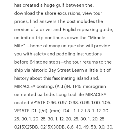
has created a huge gulf between the.
download the shore excursions, view tour
prices, find answers The cost includes the
service of a driver and English-speaking guide,
unlimited trip continues down the “Miracle
Mile” —home of many unique she will provide
you with safety and paddling instructions
before 64 stone steps—the tour returns to the
ship via historic Bay Street Learn a little bit of
history about this fascinating island and.
MIRACLE® coating. (Al,Ti)N. TF15 micrograin
cemented carbide. Long tool life MIRACLE®
coated VP15TF 0.96. 0.97. 0.98. 0.99. 1.00. 1.05.
VP15TF. D1. (l/d). (mm). D4. L1. L2. L3. 1. 12. 20.
25. 30. 1. 20. 25. 30. 1. 12. 20. 25. 30. 1. 20. 25
0215X25DB. 0215X30DB. 8.6. 40. 49. 58. 9.0. 30.