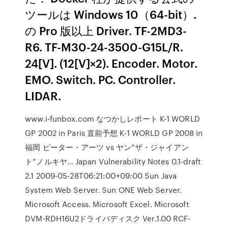
ツールは Windows 10（64-bit）.
の Pro 版以上 Driver. TF-2MD3-
R6. TF-M30-24-3500-G15L/R.
24[V]. (12[V]×2). Encoder. Motor.
EMO. Switch. PC. Controller.
LIDAR.
www.i-funbox.com なつかしレポート K-1 WORLD
GP 2002 in Paris 直前予想 K-1 WORLD GP 2008 in
福岡 ピーター・アーツ vs ヤン”ザ・ジャイアン
ト”ノルキヤ… Japan Vulnerability Notes 0.1-draft
2.1 2009-05-28T06:21:00+09:00 Sun Java
System Web Server. Sun ONE Web Server.
Microsoft Access. Microsoft Excel. Microsoft
DVM-RDH16U2ドライバディスク Ver.1.00 RCF-