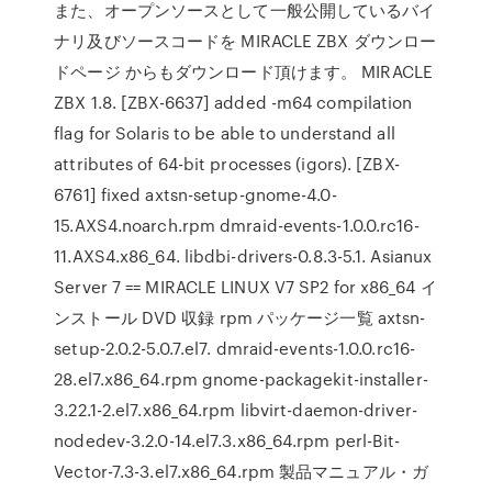
また、オープンソースとして一般公開しているバイ
ナリ及びソースコードを MIRACLE ZBX ダウンロー
ドページ からもダウンロード頂けます。 MIRACLE
ZBX 1.8. [ZBX-6637] added -m64 compilation
flag for Solaris to be able to understand all
attributes of 64-bit processes (igors). [ZBX-
6761] fixed axtsn-setup-gnome-4.0-
15.AXS4.noarch.rpm dmraid-events-1.0.0.rc16-
11.AXS4.x86_64. libdbi-drivers-0.8.3-5.1. Asianux
Server 7 == MIRACLE LINUX V7 SP2 for x86_64 イ
ンストール DVD 収録 rpm パッケージ一覧 axtsn-
setup-2.0.2-5.0.7.el7. dmraid-events-1.0.0.rc16-
28.el7.x86_64.rpm gnome-packagekit-installer-
3.22.1-2.el7.x86_64.rpm libvirt-daemon-driver-
nodedev-3.2.0-14.el7.3.x86_64.rpm perl-Bit-
Vector-7.3-3.el7.x86_64.rpm 製品マニュアル・ガ