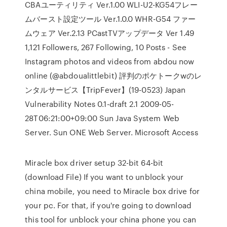
CBAユーティリティ Ver.1.00 WLI-U2-KG54フレー
ムバースト設定ツール Ver.1.0.0 WHR-G54 ファー
ムウェア Ver.2.13 PCastTVアップデータ Ver 1.49
1,121 Followers, 267 Following, 10 Posts - See
Instagram photos and videos from abdou now
online (@abdoualittlebit) 評判のポケトークwのレ
ンタルサービス【TripFever】(19-0523) Japan
Vulnerability Notes 0.1-draft 2.1 2009-05-
28T06:21:00+09:00 Sun Java System Web
Server. Sun ONE Web Server. Microsoft Access
Miracle box driver setup 32-bit 64-bit
(download File) If you want to unblock your
china mobile, you need to Miracle box drive for
your pc. For that, if you're going to download
this tool for unblock your china phone you can