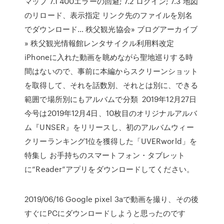
マップ 7.1 400エラーの回避; 7.2 ログイン; 7.3 地図
のリロード、表示指定 リンク先のファイルを別名
でダウンロード… 秩父観光協会» ブログアーカイブ
» 秩父観光情報館レンタサイクル利用料改定
iPhoneに入れた動画を眺めながら聖地巡りする時
間はないので、事前に本編からスクリーンショット
を取得して、それを話数別、それとは別に、できる
範囲で場所別にもアルバムで分類 2019年12月27日
今号は2019年12月4日、10枚目のオリジナルアルバ
ム『UNSER』をリリースし、初のアルバムウィー
クリーランキング1位を獲得した「UVERworld」を
特集し お手持ちのスマートフォン・タブレット
に“Reader”アプリをダウンロードしてください。
2019/06/16 Google pixel 3aで動画を撮り、その後
すぐにPCにダウンロードしようと思ったのです