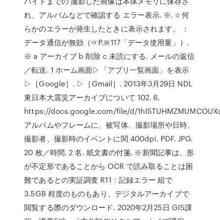
バイトまでの 撮影した画像は本体メモリに保存さ
れ、アルバムなどで確認する エラー表示. ※. ○ 何
らかのエラーが発生したときに表示されます。 ：
データ通信が無効（☞P.※117「データ使用量」）.
※ a アーカイブ b 削除 c 未読にする. メールの返信
／転送. 1 ホーム画面▷「アプリ一覧画面」を表示
▷［Google］. ▷［Gmail］. 2013年3月29日 NDL
東日本大震災アーカイブについて 102. 6.
https://docs.google.com/file/d/1hI5TUHMZMUMCOU
アルバムやフレームに、被写体、撮影場所や日時、
撮影者、撮影時のイベントに関 400dpi. PDF. JPG.
20 枚／時間. 2 名. 紙文書の付箋. ※新聞記事は、形
が不定形であることから OCR で読み取ることは困
難であるとの実証調査 R11：記録エラー 組で
3.5GB 程度のものもあり、デジタルアーカイブで
閲覧する際のダウンロード. 2020年2月25日 GIS課